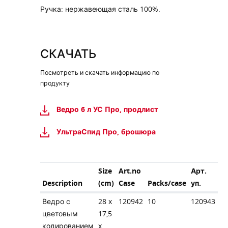
Ручка: нержавеющая сталь 100%.
СКАЧАТЬ
Посмотреть и скачать информацию по
продукту
Ведро 6 л УС Про, продлист
УльтраСпид Про, брошюра
Size
Art.no
Арт.
Description
(cm)
Case
Packs/case
уп.
Ведро с
28 x
120942
10
120943
цветовым
17,5
кодированием
x